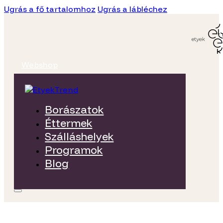
Ugrás a fő tartalomhoz
Ugrás a lábléchez
Webshop
Borászatok
Éttermek
Szálláshelyek
Programok
Blog