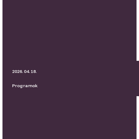
BORító Kertmozi I Üvegtigris
2026. 04. 18.
Programok