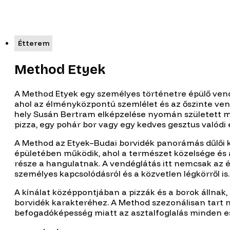
Étterem
Method Etyek
A Method Etyek egy személyes történetre épülő ven
ahol az élményközpontú szemlélet és az őszinte ven
hely Susán Bertram elképzelése nyomán született meg
pizza, egy pohár bor vagy egy kedves gesztus valód
A Method az Etyek–Budai borvidék panorámás dűlői kö
épületében működik, ahol a természet közelsége é
része a hangulatnak. A vendéglátás itt nemcsak az ét
személyes kapcsolódásról és a közvetlen légkörről is.
A kínálat középpontjában a pizzák és a borok állnak, 
borvidék karakteréhez. A Method szezonálisan tart ny
befogadóképesség miatt az asztalfoglalás minden es