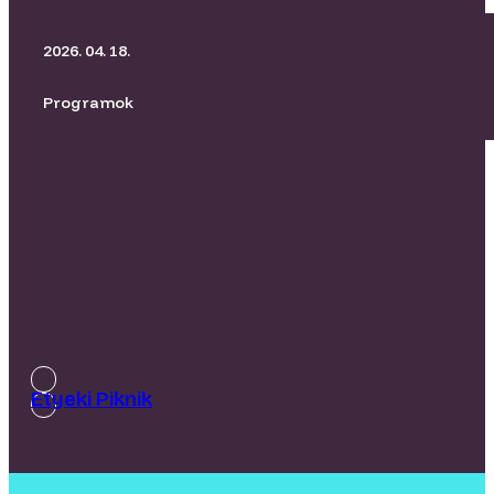
BORító Kertmozi I Üvegtigris
2026. 04. 18.
Programok
Etyeki Piknik