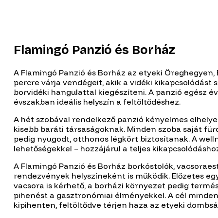
Flamingó Panzió és Borház
A Flamingó Panzió és Borház az etyeki Öreghegyen,
percre várja vendégeit, akik a vidéki kikapcsolódást
borvidéki hangulattal kiegészíteni. A panzió egész év
évszakban ideális helyszín a feltöltődéshez.
A hét szobával rendelkező panzió kényelmes elhelye
kisebb baráti társaságoknak. Minden szoba saját für
pedig nyugodt, otthonos légkört biztosítanak. A well
lehetőségekkel – hozzájárul a teljes kikapcsolódásho
A Flamingó Panzió és Borház borkóstolók, vacsoraes
rendezvények helyszíneként is működik. Előzetes egy
vacsora is kérhető, a borházi környezet pedig term
pihenést a gasztronómiai élményekkel. A cél minde
kipihenten, feltöltődve térjen haza az etyeki dombs