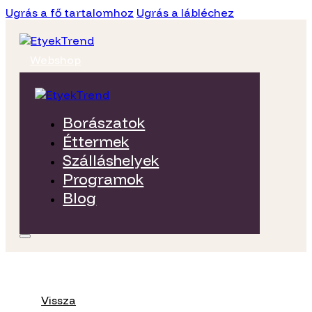
Ugrás a fő tartalomhoz
Ugrás a lábléchez
Webshop
Borászatok
Éttermek
Szálláshelyek
Programok
Blog
Vissza