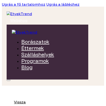
Ugrás a fő tartalomhoz
Ugrás a lábléchez
Webshop
Borászatok
Éttermek
Szálláshelyek
Programok
Blog
Vissza