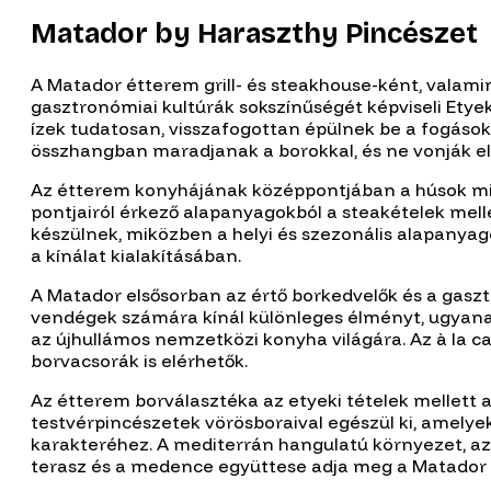
Matador by Haraszthy Pincészet
A Matador étterem grill- és steakhouse-ként, valami
gasztronómiai kultúrák sokszínűségét képviseli Etye
ízek tudatosan, visszafogottan épülnek be a fogások
összhangban maradjanak a borokkal, és ne vonják el 
Az étterem konyhájának középpontjában a húsok min
pontjairól érkező alapanyagokból a steakételek melle
készülnek, miközben a helyi és szezonális alapanyag
a kínálat kialakításában.
A Matador elsősorban az értő borkedvelők és a gas
vendégek számára kínál különleges élményt, ugyanakk
az újhullámos nemzetközi konyha világára. Az à la c
borvacsorák is elérhetők.
Az étterem borválasztéka az etyeki tételek mellett a
testvérpincészetek vörösboraival egészül ki, amelyek j
karakteréhez. A mediterrán hangulatú környezet, az
terasz és a medence együttese adja meg a Matador 