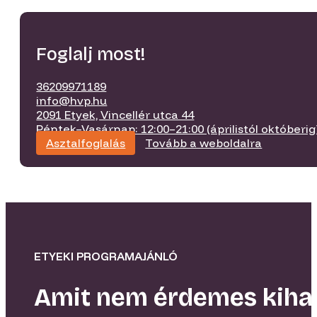
Foglalj most!
36209971189
info@hvp.hu
2091 Etyek, Vincellér utca 44
Péntek–Vasárnap: 12:00–21:00 (áprilistól októberig
Asztalfoglalás
Tovább a weboldalra
ETYEKI PROGRAMAJÁNLÓ
Amit nem érdemes kiha