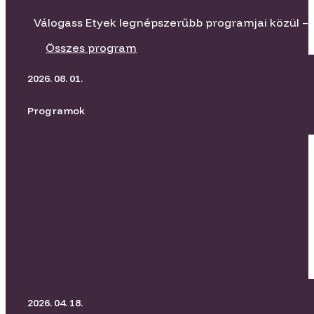
Válogass Etyek legnépszerűbb programjai közül – 
Összes program
2026. 08. 01.
Programok
BORító Kertmozi I Üvegtigris
2026. 04. 18.