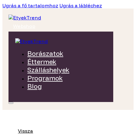
Ugrás a fő tartalomhoz
Ugrás a lábléchez
Webshop
Borászatok
Éttermek
Szálláshelyek
Programok
Blog
Vissza