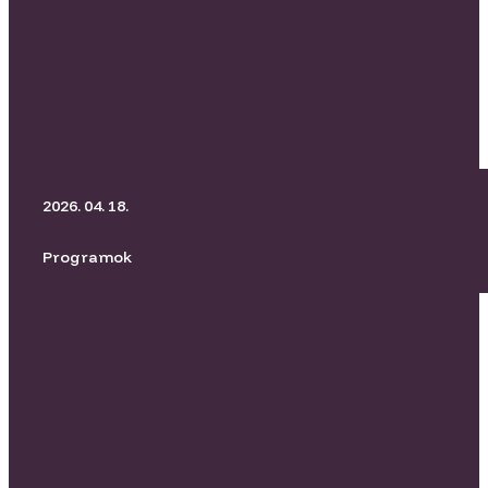
BORító Kertmozi I Üvegtigris
2026. 04. 18.
Programok