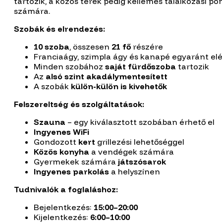
tartozik, a közös terek pedig kellemes találkozási p
számára.
Szobák és elrendezés:
10 szoba
, összesen
21 fő
részére
Franciaágy, szimpla ágy és kanapé egyaránt el
Minden szobához
saját fürdőszoba
tartozik
Az
alsó szint akadálymentesített
A szobák
külön-külön is kivehetők
Felszereltség és szolgáltatások:
Szauna
– egy kiválasztott szobában érhető el
Ingyenes WiFi
Gondozott
kert
grillezési lehetőséggel
Közös konyha
a vendégek számára
Gyermekek számára
játszósarok
Ingyenes parkolás
a helyszínen
Tudnivalók a foglaláshoz:
Bejelentkezés:
15:00–20:00
Kijelentkezés:
6:00–10:00