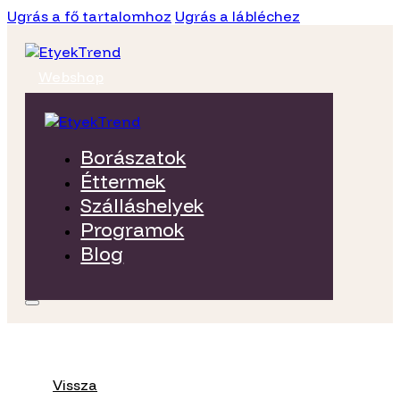
Ugrás a fő tartalomhoz
Ugrás a lábléchez
Webshop
Borászatok
Éttermek
Szálláshelyek
Programok
Blog
Vissza