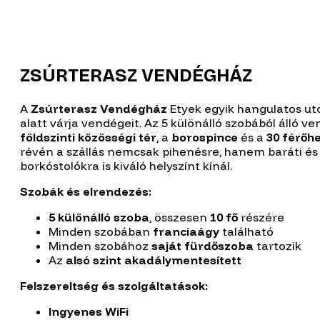
ZSÚRTERASZ VENDÉGHÁZ
A
Zsúrterasz Vendégház
Etyek egyik hangulatos ut
alatt várja vendégeit. Az 5 különálló szobából álló 
földszinti közösségi tér
, a
borospince
és a
30 férőh
révén a szállás nemcsak pihenésre, hanem baráti és 
borkóstolókra is kiváló helyszínt kínál.
Szobák és elrendezés:
5 különálló szoba
, összesen
10 fő
részére
Minden szobában
franciaágy
található
Minden szobához
saját fürdőszoba
tartozik
Az
alsó szint akadálymentesített
Felszereltség és szolgáltatások:
Ingyenes WiFi