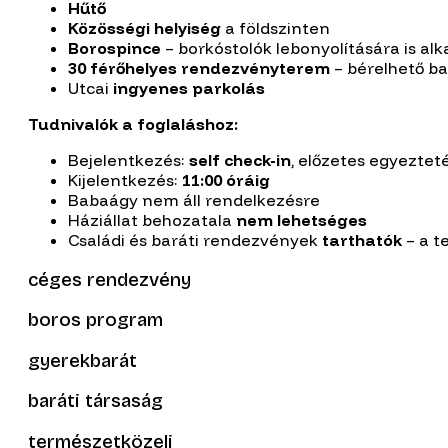
Hűtő
Közösségi helyiség
a földszinten
Borospince
– borkóstolók lebonyolítására is al
30 férőhelyes rendezvényterem
– bérelhető ba
Utcai
ingyenes parkolás
Tudnivalók a foglaláshoz:
Bejelentkezés:
self check-in
, előzetes egyeztet
Kijelentkezés:
11:00 óráig
Babaágy nem áll rendelkezésre
Háziállat behozatala
nem lehetséges
Családi és baráti rendezvények
tarthatók
– a t
céges rendezvény
boros program
gyerekbarát
baráti társaság
természetközeli