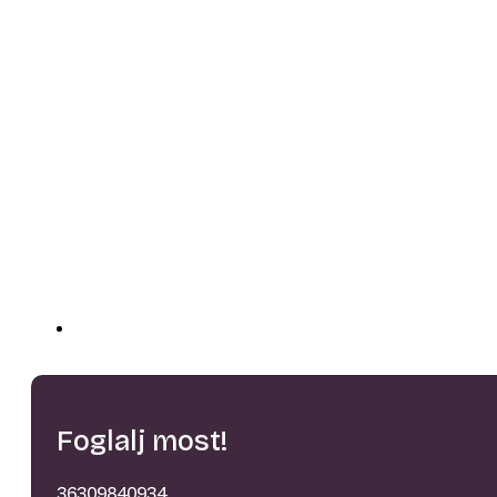
Foglalj most!
36309840934