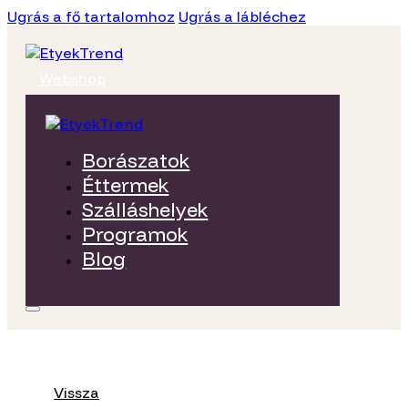
Ugrás a fő tartalomhoz
Ugrás a lábléchez
Webshop
Borászatok
Éttermek
Szálláshelyek
Programok
Blog
Vissza