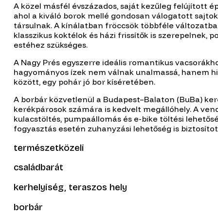
A közel másfél évszázados, saját kezűleg felújított 
ahol a kiváló borok mellé gondosan válogatott sajtok
társulnak. A kínálatban fröccsök többféle változatba
klasszikus koktélok és házi frissítők is szerepelnek,
estéhez szükséges.
A Nagy Prés egyszerre ideális romantikus vacsorákho
hagyományos ízek nem válnak unalmassá, hanem hid
között, egy pohár jó bor kíséretében.
A borbár közvetlenül a Budapest–Balaton (BuBa) keré
kerékpárosok számára is kedvelt megállóhely. A ven
kulacstöltés, pumpaállomás és e-bike töltési lehetősé
fogyasztás esetén zuhanyzási lehetőség is biztosított
természetközeli
családbarát
kerhelyiség, teraszos hely
borbár