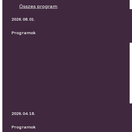
Összes program
2026. 08. 01.
Programok
BORító Kertmozi I Üvegtigris
2026. 04. 18.
Programok