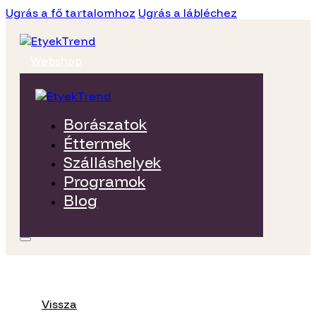
Ugrás a fő tartalomhoz
Ugrás a lábléchez
Webshop
Borászatok
Éttermek
Szálláshelyek
Programok
Blog
Vissza