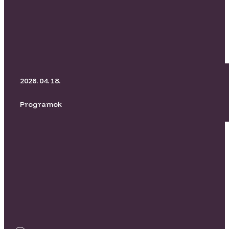
BORító Kertmozi I Üvegtigris
2026. 04. 18.
Programok