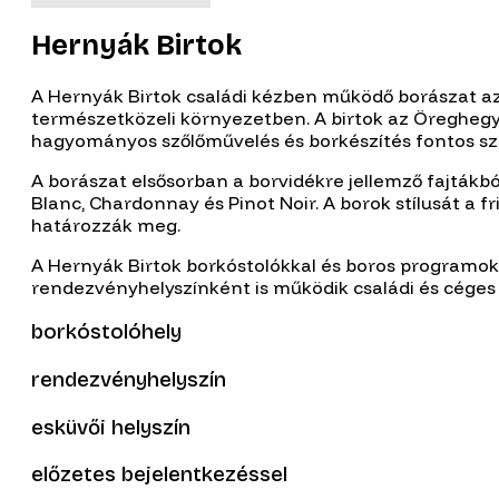
Hernyák Birtok
A Hernyák Birtok családi kézben működő borászat az
természetközeli környezetben. A birtok az Öreghegy
hagyományos szőlőművelés és borkészítés fontos sze
A borászat elsősorban a borvidékre jellemző fajtákbó
Blanc, Chardonnay és Pinot Noir. A borok stílusát a fr
határozzák meg.
A Hernyák Birtok borkóstolókkal és boros programokk
rendezvényhelyszínként is működik családi és cége
borkóstolóhely
rendezvényhelyszín
esküvői helyszín
előzetes bejelentkezéssel