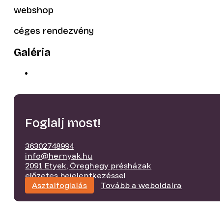
webshop
céges rendezvény
Galéria
Foglalj most!
36302748994
info@hernyak.hu
2091 Etyek, Öreghegy présházak
előzetes bejelentkezéssel
Asztalfoglalás
Tovább a weboldalra