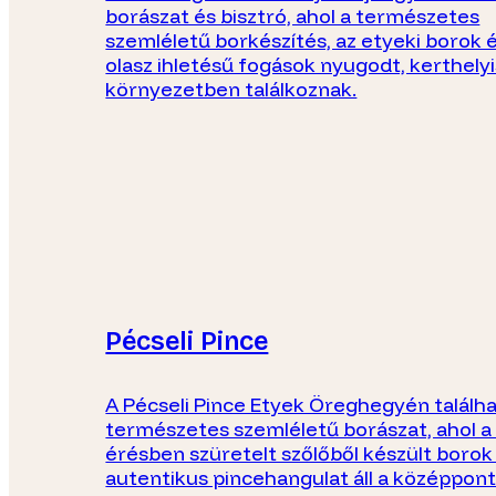
borászat és bisztró, ahol a természetes
szemléletű borkészítés, az etyeki borok é
olasz ihletésű fogások nyugodt, kerthely
környezetben találkoznak.
Pécseli Pince
A Pécseli Pince Etyek Öreghegyén találha
természetes szemléletű borászat, ahol a 
érésben szüretelt szőlőből készült borok
autentikus pincehangulat áll a középpon