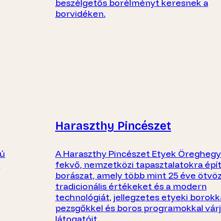
beszélgetős borélményt keresnek a
borvidéken.
Haraszthy Pincészet
tú
A Haraszthy Pincészet Etyek Öregheg
a
fekvő, nemzetközi tapasztalatokra épí
borászat, amely több mint 25 éve ötvöz
tradicionális értékeket és a modern
technológiát, jellegzetes etyeki borokka
pezsgőkkel és boros programokkal vár
látogatóit.