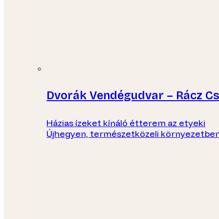
Dvorák Vendégudvar – Rácz C
Házias ízeket kínáló étterem az etyeki
Újhegyen, természetközeli környezetben