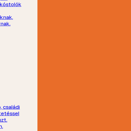
kóstolók
oknak,
nak.
 családi
tetéssel
zt.
n,