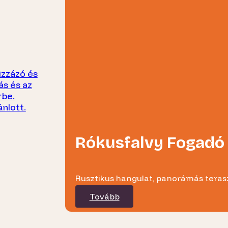
izzázó és
ás és az
rbe.
ánlott.
Rókusfalvy Fogadó
Rusztikus hangulat, panorámás terasz
Tovább