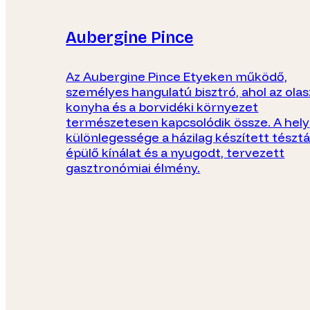
Aubergine Pince
Az Aubergine Pince Etyeken működő,
személyes hangulatú bisztró, ahol az olas
konyha és a borvidéki környezet
természetesen kapcsolódik össze. A hely
különlegessége a házilag készített tészt
épülő kínálat és a nyugodt, tervezett
gasztronómiai élmény.