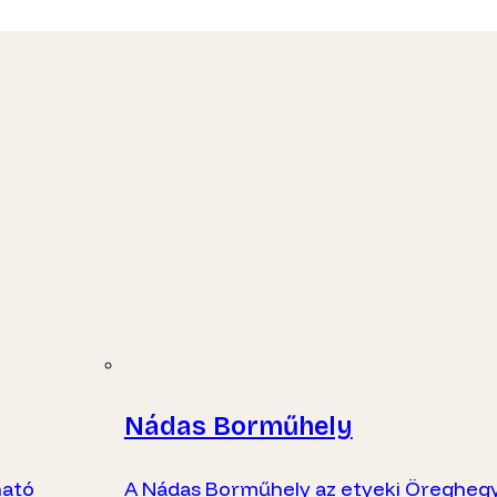
Nádas Borműhely
ható
A Nádas Borműhely az etyeki Öregheg