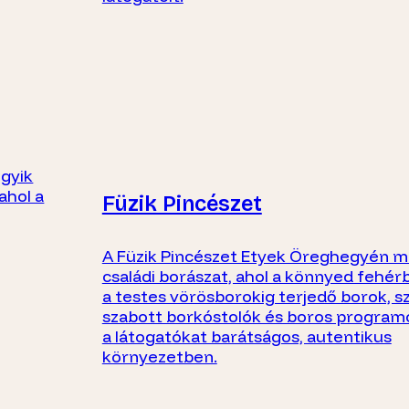
egyik
ahol a
Füzik Pincészet
A Füzik Pincészet Etyek Öreghegyén 
családi borászat, ahol a könnyed fehér
a testes vörösborokig terjedő borok, 
szabott borkóstolók és boros program
a látogatókat barátságos, autentikus
környezetben.