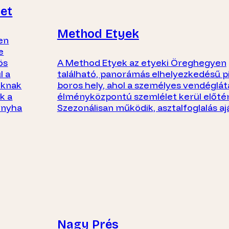
et
Method Etyek
en
e
ös
A Method Etyek az etyeki Öreghegyen
l a
található, panorámás elhelyezkedésű p
oknak
boros hely, ahol a személyes vendéglát
k a
élményközpontú szemlélet kerül előté
onyha
Szezonálisan működik, asztalfoglalás aj
Nagy Prés