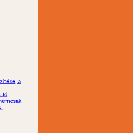
zítése, a
 Jó
t nemcsak
.