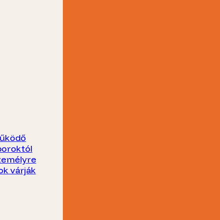
működő
boroktól
személyre
ok várják