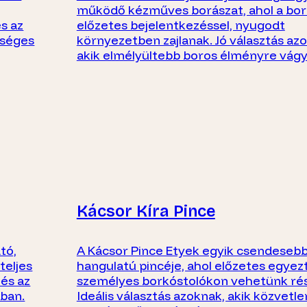
működő kézműves borászat, ahol a bor
s az
előzetes bejelentkezéssel, nyugodt
iséges
környezetben zajlanak. Jó választás az
akik elmélyültebb boros élményre vágy
Kácsor Kíra Pince
tó,
A Kácsor Pince Etyek egyik csendesebb,
teljes
hangulatú pincéje, ahol előzetes egyez
 és az
személyes borkóstolókon vehetünk rés
tban.
Ideális választás azoknak, akik közvetle