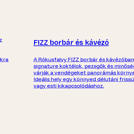
z
FIZZ borbár és kávézó
ákra
A Rókusfalvy FIZZ borbár és kávézóban,
signature koktélok, pezsgők és minősé
várják a vendégeket panorámás körny
Ideális hely egy könnyed délutáni friss
vagy esti kikapcsolódáshoz.