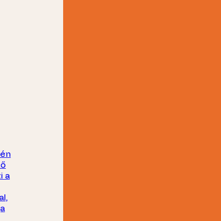
yén
tő
i a
l,
ja