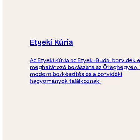
Etyeki Kúria
Az Etyeki Kúria az Etyek–Budai borvidék 
meghatározó borászata az Öreghegyen, 
modern borkészítés és a borvidéki
hagyományok találkoznak.