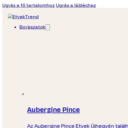
Ugrás a fő tartalomhoz
Ugrás a lábléchez
Borászatok
Aubergine Pince
Az Aubergine Pince Etyek Újhegyén talál