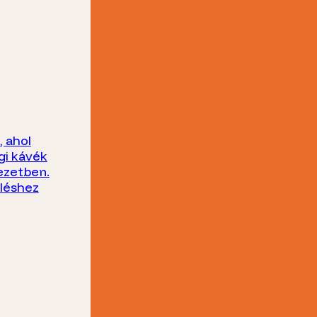
 ahol
gi kávék
ezetben.
üléshez