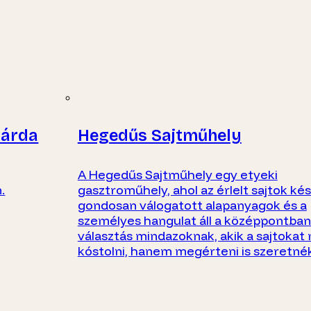
sárda
Hegedűs Sajtműhely
A Hegedűs Sajtműhely egy etyeki
.
gasztroműhely, ahol az érlelt sajtok kés
gondosan válogatott alapanyagok és a
személyes hangulat áll a középpontban.
választás mindazoknak, akik a sajtoka
kóstolni, hanem megérteni is szeretnék