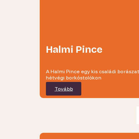
Halmi Pince
A Halmi Pince egy kis családi borásza
hétvégi borkóstolókon
Tovább