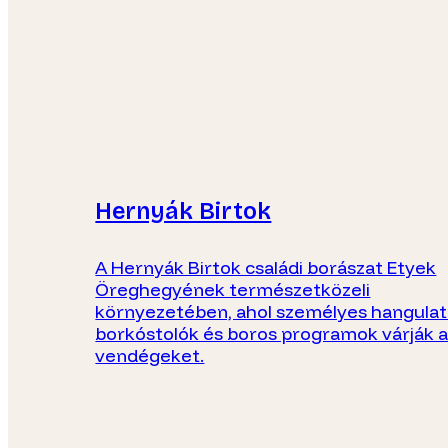
Hernyák Birtok
A Hernyák Birtok családi borászat Etyek
Öreghegyének természetközeli
környezetében, ahol személyes hangula
borkóstolók és boros programok várják 
vendégeket.