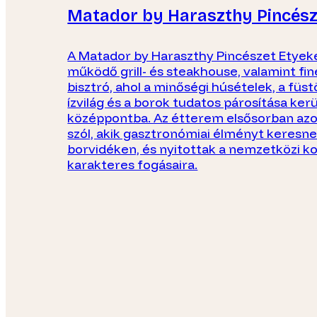
Matador by Haraszthy Pincész
A Matador by Haraszthy Pincészet Etyek
működő grill- és steakhouse, valamint fin
bisztró, ahol a minőségi húsételek, a füst
ízvilág és a borok tudatos párosítása kerü
középpontba. Az étterem elsősorban az
szól, akik gasztronómiai élményt keresne
borvidéken, és nyitottak a nemzetközi k
karakteres fogásaira.