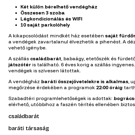
Két külön bérelhető vendégház
Összesen 3 szoba
Légkondicionálás és WIFI
10 saját parkolóhely
A kikapcsolódást mindkét ház esetében
saját fürd
a vendégek zavartalanul élvezhetik a pihenést. A dé
vehető igénybe.
A szállás
családbarát
, babaágy, etetőszék és fürdető
játszótér
is található. 6 éves korig a szállás ingyenes
vendégek is szívesen látottak.
A vendégház
baráti összejövetelekre is alkalmas
, 
megőrzése érdekében a programok
22:00 óráig
tart
Szabadtéri programlehetőségek is adottak:
bográcso
elérhető, utóbbihoz a faszén térítés ellenében biztosí
családbarát
baráti társaság