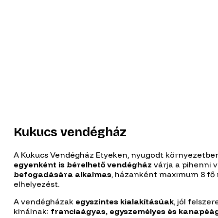
Kukucs vendégház
A Kukucs Vendégház Etyeken, nyugodt környezetben 
egyenként is bérelhető vendégház
várja a pihenni 
befogadására alkalmas
, házanként maximum 8 fő 
elhelyezést.
A vendégházak
egyszintes kialakításúak
, jól felsze
kínálnak:
franciaágyas, egyszemélyes és kanapéá