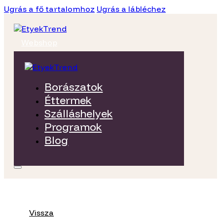
Ugrás a fő tartalomhoz
Ugrás a lábléchez
Webshop
Borászatok
Éttermek
Szálláshelyek
Programok
Blog
Vissza