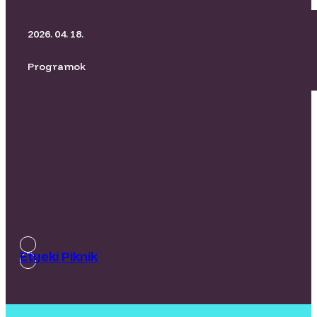
BORító Kertmozi I Üvegtigris
2026. 04. 18.
Programok
Etyeki Piknik