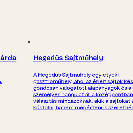
sárda
Hegedűs Sajtműhely
A Hegedűs Sajtműhely egy etyeki
.
gasztroműhely, ahol az érlelt sajtok kés
gondosan válogatott alapanyagok és a
személyes hangulat áll a középpontban.
választás mindazoknak, akik a sajtoka
kóstolni, hanem megérteni is szeretnék