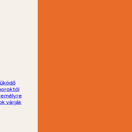
működő
boroktól
személyre
ok várják