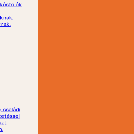
kóstolók
oknak,
nak.
 családi
tetéssel
zt.
n,