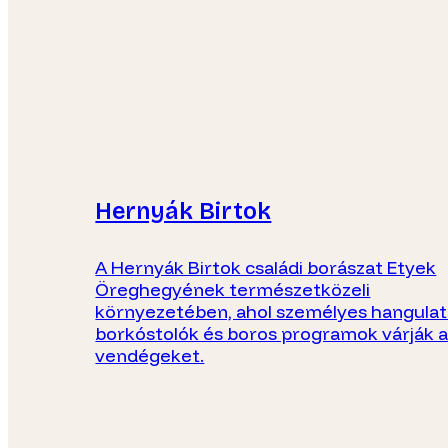
Hernyák Birtok
A Hernyák Birtok családi borászat Etyek
Öreghegyének természetközeli
környezetében, ahol személyes hangula
borkóstolók és boros programok várják 
vendégeket.