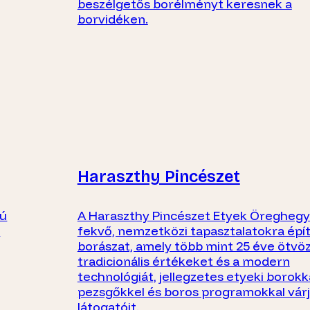
beszélgetős borélményt keresnek a
borvidéken.
Haraszthy Pincészet
tú
A Haraszthy Pincészet Etyek Öregheg
a
fekvő, nemzetközi tapasztalatokra épí
borászat, amely több mint 25 éve ötvöz
tradicionális értékeket és a modern
technológiát, jellegzetes etyeki borokka
pezsgőkkel és boros programokkal vár
látogatóit.