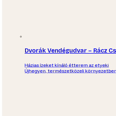
Dvorák Vendégudvar – Rácz C
Házias ízeket kínáló étterem az etyeki
Újhegyen, természetközeli környezetben