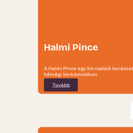
Halmi Pince
A Halmi Pince egy kis családi borásza
hétvégi borkóstolókon
Tovább