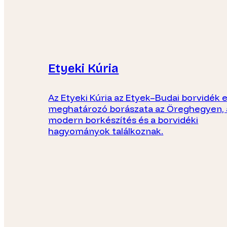
Etyeki Kúria
Az Etyeki Kúria az Etyek–Budai borvidék 
meghatározó borászata az Öreghegyen, 
modern borkészítés és a borvidéki
hagyományok találkoznak.