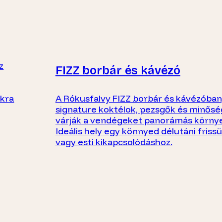
z
FIZZ borbár és kávézó
ákra
A Rókusfalvy FIZZ borbár és kávézóban,
signature koktélok, pezsgők és minősé
várják a vendégeket panorámás körny
Ideális hely egy könnyed délutáni friss
vagy esti kikapcsolódáshoz.