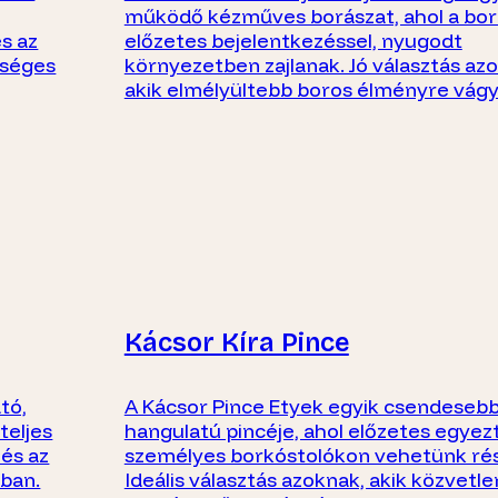
működő kézműves borászat, ahol a bor
s az
előzetes bejelentkezéssel, nyugodt
iséges
környezetben zajlanak. Jó választás az
akik elmélyültebb boros élményre vágy
Kácsor Kíra Pince
tó,
A Kácsor Pince Etyek egyik csendesebb,
teljes
hangulatú pincéje, ahol előzetes egyez
 és az
személyes borkóstolókon vehetünk rés
tban.
Ideális választás azoknak, akik közvetle