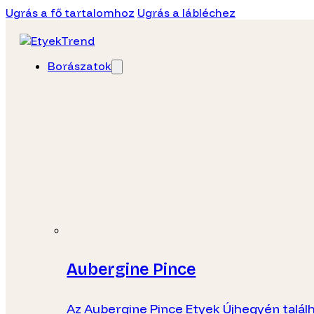
Ugrás a fő tartalomhoz
Ugrás a lábléchez
Borászatok
Aubergine Pince
Az Aubergine Pince Etyek Újhegyén talál