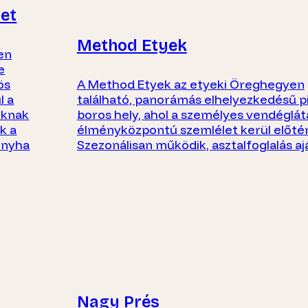
et
Method Etyek
en
e
ös
A Method Etyek az etyeki Öreghegyen
l a
található, panorámás elhelyezkedésű p
oknak
boros hely, ahol a személyes vendéglát
k a
élményközpontú szemlélet kerül előté
onyha
Szezonálisan működik, asztalfoglalás aj
Nagy Prés