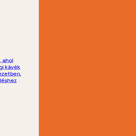
 ahol
gi kávék
ezetben.
üléshez