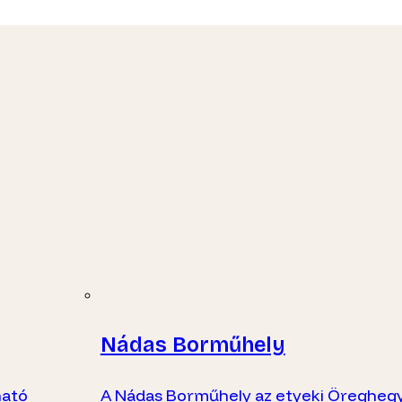
Nádas Borműhely
ható
A Nádas Borműhely az etyeki Öregheg