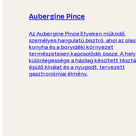
Aubergine Pince
Az Aubergine Pince Etyeken működő,
személyes hangulatú bisztró, ahol az olas
konyha és a borvidéki környezet
természetesen kapcsolódik össze. A hely
különlegessége a házilag készített tészt
épülő kínálat és a nyugodt, tervezett
gasztronómiai élmény.