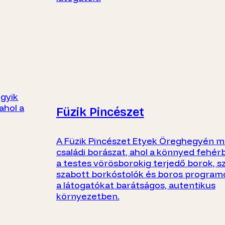
egyik
ahol a
Füzik Pincészet
A Füzik Pincészet Etyek Öreghegyén 
családi borászat, ahol a könnyed fehér
a testes vörösborokig terjedő borok, 
szabott borkóstolók és boros program
a látogatókat barátságos, autentikus
környezetben.