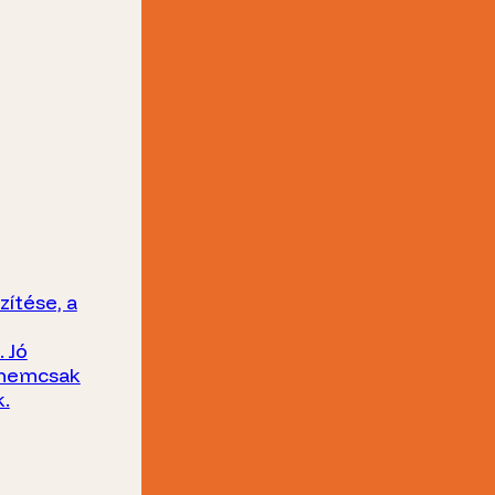
zítése, a
 Jó
t nemcsak
.