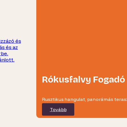
izzázó és
ás és az
rbe.
ánlott.
Rókusfalvy Fogadó
Rusztikus hangulat, panorámás terasz
Tovább