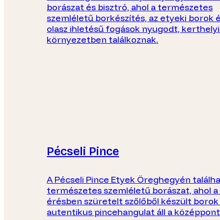
borászat és bisztró, ahol a természetes
szemléletű borkészítés, az etyeki borok é
olasz ihletésű fogások nyugodt, kerthely
környezetben találkoznak.
Pécseli Pince
A Pécseli Pince Etyek Öreghegyén találha
természetes szemléletű borászat, ahol a 
érésben szüretelt szőlőből készült borok
autentikus pincehangulat áll a középpon