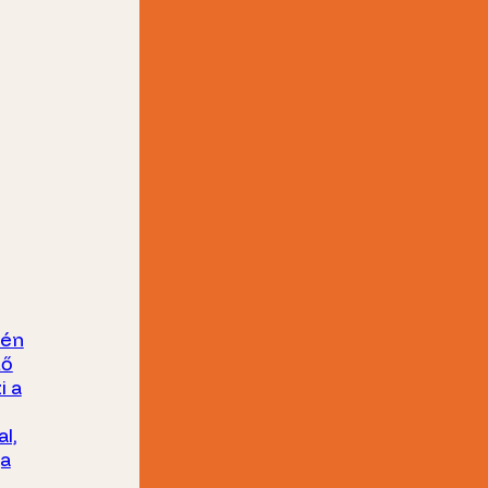
yén
tő
i a
l,
ja