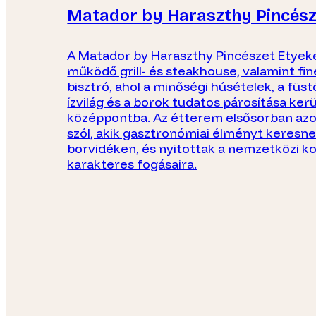
Matador by Haraszthy Pincész
A Matador by Haraszthy Pincészet Etyek
működő grill- és steakhouse, valamint fin
bisztró, ahol a minőségi húsételek, a füst
ízvilág és a borok tudatos párosítása kerü
középpontba. Az étterem elsősorban az
szól, akik gasztronómiai élményt keresne
borvidéken, és nyitottak a nemzetközi k
karakteres fogásaira.