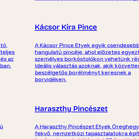
Kácsor Kíra Pince
tó,
A Kácsor Pince Etyek egyik csendesebb,
teljes
hangulatú pincéje, ahol előzetes egyez
 és az
személyes borkóstolókon vehetünk rés
tban.
Ideális választás azoknak, akik közvetle
beszélgetős borélményt keresnek a
borvidéken.
Haraszthy Pincészet
tú
A Haraszthy Pincészet Etyek Öregheg
a
fekvő, nemzetközi tapasztalatokra épí