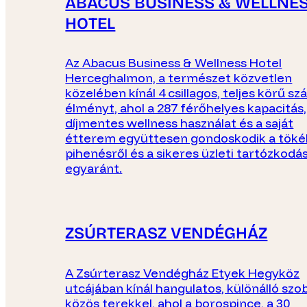
ABACUS BUSINESS & WELLNE
HOTEL
Az Abacus Business & Wellness Hotel
Herceghalmon, a természet közvetlen
közelében kínál 4 csillagos, teljes körű szá
élményt, ahol a 287 férőhelyes kapacitás,
díjmentes wellness használat és a saját
étterem együttesen gondoskodik a töké
pihenésről és a sikeres üzleti tartózkodá
egyaránt.
ZSÚRTERASZ VENDÉGHÁZ
A Zsúrterasz Vendégház Etyek Hegyköz
utcájában kínál hangulatos, különálló szo
közös terekkel, ahol a borospince, a 30