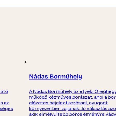
Nádas Borműhely
ható
A Nádas Borműhely az etyeki Öregheg
működő kézműves borászat, ahol a bor
s az
előzetes bejelentkezéssel, nyugodt
iséges
környezetben zajlanak. Jó választás az
akik elmélyültebb boros élményre vágy