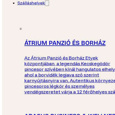
Szálláshelyek
ÁTRIUM PANZIÓ ÉS BORHÁZ
Az Átrium Panzió és Borház Etyek
központjában, a legendás Kecskegödör
pincesor szívében kínál hangulatos elhel
ahol a borvidék legjava szó szerint
karnyújtásnyira van. Autentikus környeze
pincesoros légkör és személyes
vendégszeretet várja a 12 férőhelyes szá