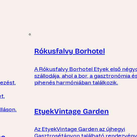
Rókusfalvy Borhotel
A Rókusfalvy Borhotel Etyek első négyc
szállodája, ahol a bor, a gasztronómia és
yezést,
pihenés harmóniában találkozik.
t,
lláson.
EtyekVintage Garden
Az EtyekVintage Garden az újhegyi
Gasztrosétányon található rendezvény