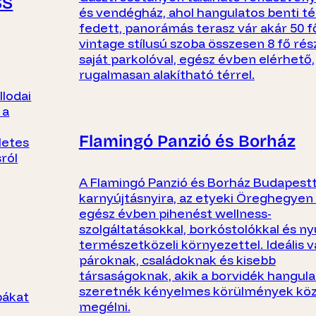
SS
és vendégház, ahol hangulatos benti té
fedett, panorámás terasz vár akár 50 fő
vintage stílusú szoba összesen 8 fő rés
saját parkolóval, egész évben elérhető,
rugalmasan alakítható térrel.
llodai
 a
Flamingó Panzió és Borház
letes
sról
A Flamingó Panzió és Borház Budapestt
karnyújtásnyira, az etyeki Öreghegyen 
egész évben pihenést wellness-
szolgáltatásokkal, borkóstolókkal és n
természetközeli környezettel. Ideális v
pároknak, családoknak és kisebb
társaságoknak, akik a borvidék hangula
szeretnék kényelmes körülmények köz
bákat
megélni.