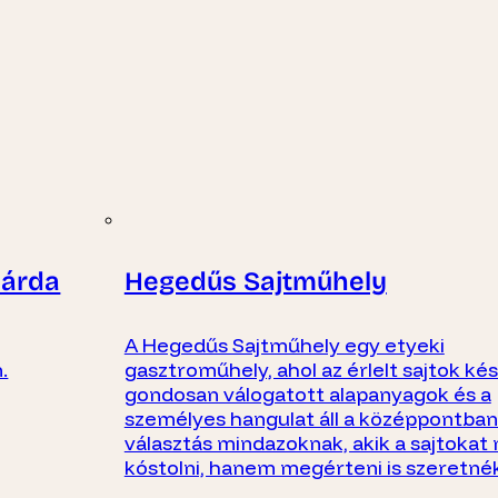
sárda
Hegedűs Sajtműhely
A Hegedűs Sajtműhely egy etyeki
.
gasztroműhely, ahol az érlelt sajtok kés
gondosan válogatott alapanyagok és a
személyes hangulat áll a középpontban.
választás mindazoknak, akik a sajtoka
kóstolni, hanem megérteni is szeretnék