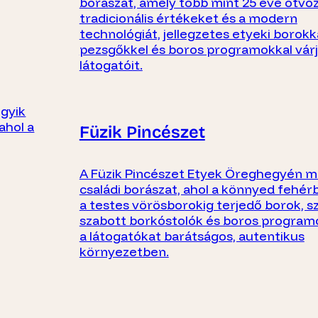
borászat, amely több mint 25 éve ötvöz
tradicionális értékeket és a modern
technológiát, jellegzetes etyeki borokka
pezsgőkkel és boros programokkal vár
látogatóit.
egyik
ahol a
Füzik Pincészet
A Füzik Pincészet Etyek Öreghegyén 
családi borászat, ahol a könnyed fehér
a testes vörösborokig terjedő borok, 
szabott borkóstolók és boros program
a látogatókat barátságos, autentikus
környezetben.