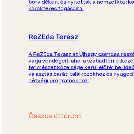
borvidéken, és nyitottak a nemzetközi k
karakteres fogásaira.
ReZEda Terasz
A ReZEda Terasz az Újhegy csendes rész
várja vendégeit, ahol a szabadtéri étkezé
természet közelsége kerül előtérbe. Ideá
választás baráti találkozókhoz és nyugod
hétvégi programokhoz.
Összes étterem