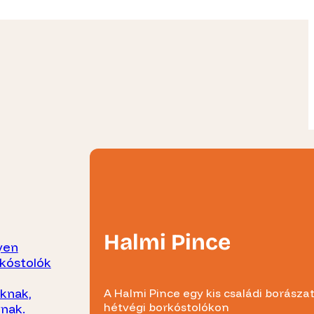
Halmi Pince
yen
kóstolók
oknak,
A Halmi Pince egy kis családi borásza
hétvégi borkóstolókon
nak.