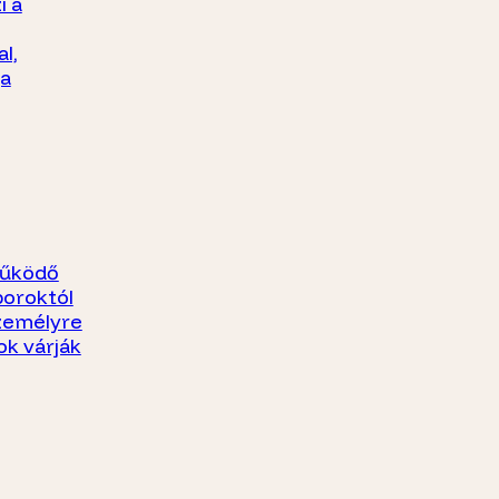
i a
l,
ja
működő
boroktól
személyre
ok várják