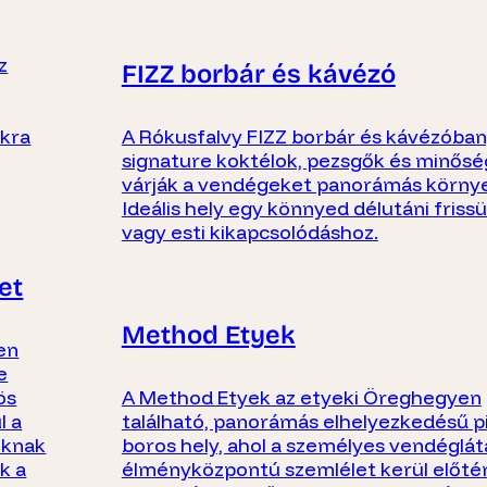
z
FIZZ borbár és kávézó
ákra
A Rókusfalvy FIZZ borbár és kávézóban,
signature koktélok, pezsgők és minősé
várják a vendégeket panorámás körny
Ideális hely egy könnyed délutáni friss
vagy esti kikapcsolódáshoz.
et
Method Etyek
en
e
ös
A Method Etyek az etyeki Öreghegyen
l a
található, panorámás elhelyezkedésű p
oknak
boros hely, ahol a személyes vendéglát
k a
élményközpontú szemlélet kerül előté