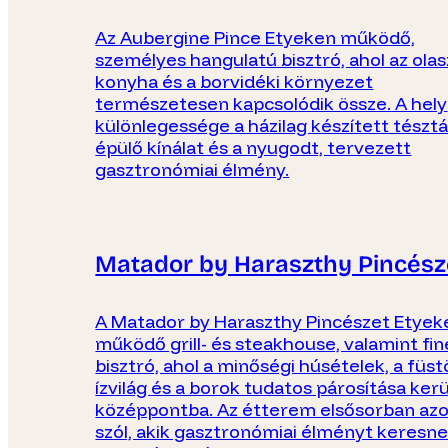
Az Aubergine Pince Etyeken működő,
személyes hangulatú bisztró, ahol az olas
konyha és a borvidéki környezet
természetesen kapcsolódik össze. A hely
különlegessége a házilag készített tészt
épülő kínálat és a nyugodt, tervezett
gasztronómiai élmény.
Matador by Haraszthy Pincész
A Matador by Haraszthy Pincészet Etyek
működő grill- és steakhouse, valamint fin
bisztró, ahol a minőségi húsételek, a füst
ízvilág és a borok tudatos párosítása kerü
középpontba. Az étterem elsősorban az
szól, akik gasztronómiai élményt keresne