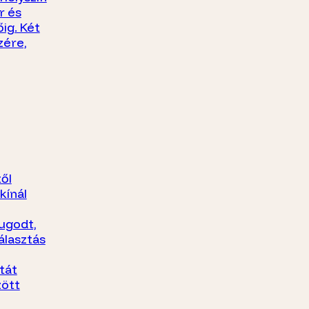
r és
ig. Két
zére,
ől
kínál
yugodt,
álasztás
tát
ött