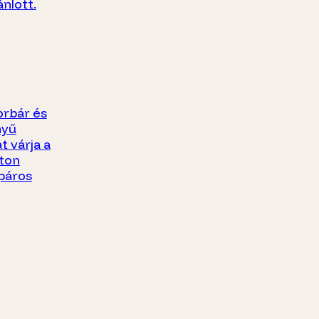
ánlott.
orbár és
nyű
t várja a
ton
kpáros