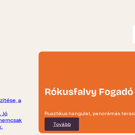
Rókusfalvy Fogadó
zítése, a
 Jó
Rusztikus hangulat, panorámás terasz
t nemcsak
Tovább
.