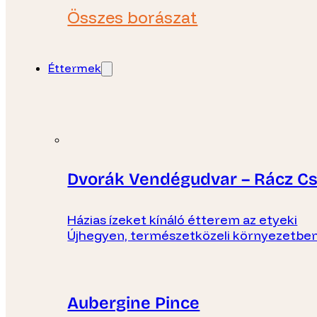
Összes borászat
Éttermek
Dvorák Vendégudvar – Rácz C
Házias ízeket kínáló étterem az etyeki
Újhegyen, természetközeli környezetben
Aubergine Pince