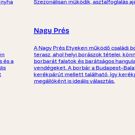
onyha
Szezonálisan működik, asztalfoglalás aj
Nagy Prés
A Nagy Prés Etyeken működő családi b
én
terasz, ahol helyi borászok tételei, kön
s és a
borbarát falatok és barátságos hangula
lis
vendégeket. A borbár a Budapest–Bala
t
kerékpárút mellett található, így keré
megállóként is ideális választás.