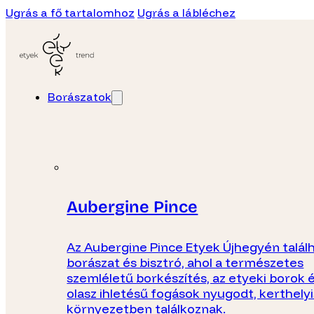
Ugrás a fő tartalomhoz
Ugrás a lábléchez
Borászatok
Aubergine Pince
Az Aubergine Pince Etyek Újhegyén talál
borászat és bisztró, ahol a természetes
szemléletű borkészítés, az etyeki borok é
olasz ihletésű fogások nyugodt, kerthely
környezetben találkoznak.