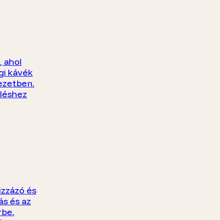
 ahol
gi kávék
ezetben.
üléshez
izzázó és
ás és az
rbe.