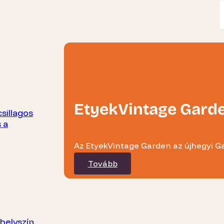
EtyekVintage Gard
sillagos
 a
Az EtyekVintage Garden az újhegyi Ga
Tovább
helyszín