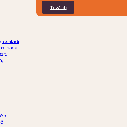
Tovább
 családi
tetéssel
zt.
n,
yén
tő