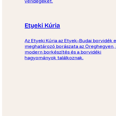
vendégeket.
Etyeki Kúria
Az Etyeki Kúria az Etyek–Budai borvidék 
meghatározó borászata az Öreghegyen, 
modern borkészítés és a borvidéki
hagyományok találkoznak.