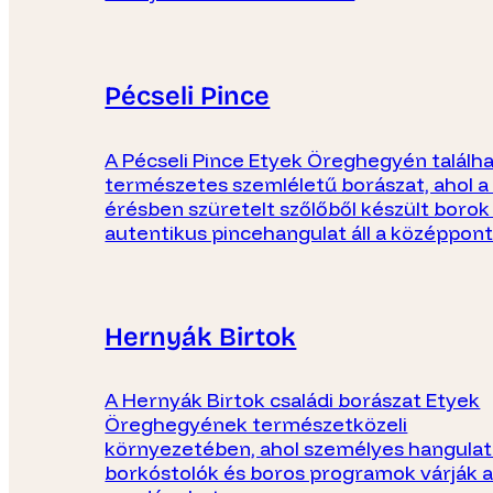
Pécseli Pince
A Pécseli Pince Etyek Öreghegyén találha
természetes szemléletű borászat, ahol a 
érésben szüretelt szőlőből készült borok
autentikus pincehangulat áll a középpon
Hernyák Birtok
A Hernyák Birtok családi borászat Etyek
Öreghegyének természetközeli
környezetében, ahol személyes hangula
borkóstolók és boros programok várják 