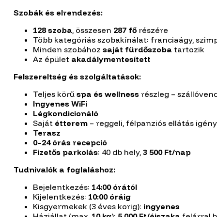
Szobák és elrendezés:
128 szoba
, összesen
287 fő
részére
Több kategóriás szobakínálat: franciaágy, szim
Minden szobához
saját fürdőszoba
tartozik
Az épület
akadálymentesített
Felszereltség és szolgáltatások:
Teljes körű
spa és wellness
részleg – szállóve
Ingyenes WiFi
Légkondicionáló
Saját
étterem
– reggeli, félpanziós ellátás igé
Terasz
0–24 órás recepció
Fizetős parkolás
: 40 db hely,
3 500 Ft/nap
Tudnivalók a foglaláshoz:
Bejelentkezés:
14:00 órától
Kijelentkezés:
10:00 óráig
Kisgyermekek (3 éves korig):
ingyenes
Háziállat (max.
10 kg
):
5 000 Ft/éjszaka
felárral 