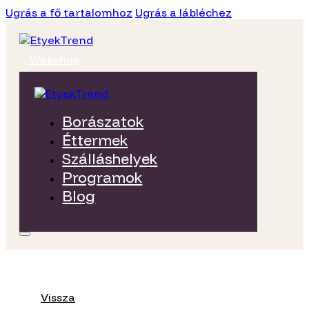
Ugrás a fő tartalomhoz
Ugrás a lábléchez
Webshop
Borászatok
Éttermek
Szálláshelyek
Programok
Blog
Vissza