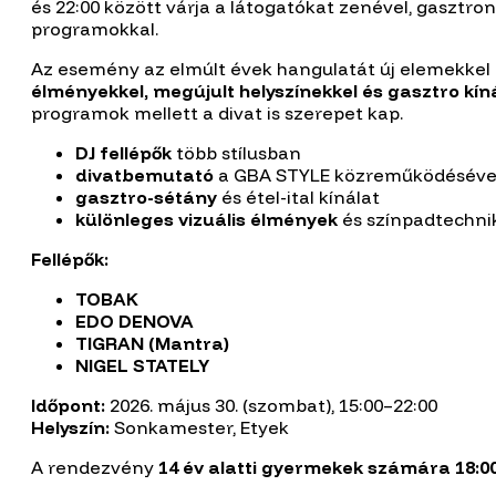
és 22:00 között várja a látogatókat zenével, gasztr
programokkal.
Az esemény az elmúlt évek hangulatát új elemekkel e
élményekkel, megújult helyszínekkel és gasztro kín
programok mellett a divat is szerepet kap.
DJ fellépők
több stílusban
divatbemutató
a GBA STYLE közreműködéséve
gasztro-sétány
és étel-ital kínálat
különleges vizuális élmények
és színpadtechni
Fellépők:
TOBAK
EDO DENOVA
TIGRAN (Mantra)
NIGEL STATELY
Időpont:
2026. május 30. (szombat), 15:00–22:00
Helyszín:
Sonkamester, Etyek
A rendezvény
14 év alatti gyermekek számára 18:0