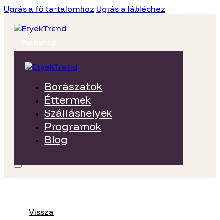
Ugrás a fő tartalomhoz
Ugrás a lábléchez
Webshop
Borászatok
Éttermek
Szálláshelyek
Programok
Blog
Vissza