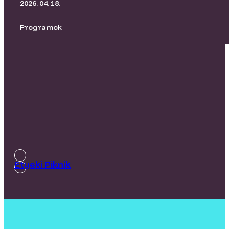
BORító Kertmozi I Üvegtigris
2026. 04. 18.
Programok
Etyeki Piknik