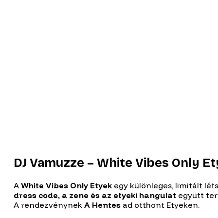
DJ Vamuzze – White Vibes Only E
A
White Vibes Only Etyek
egy különleges, limitált l
dress code, a zene és az etyeki hangulat
együtt te
A rendezvénynek
A Hentes
ad otthont Etyeken.