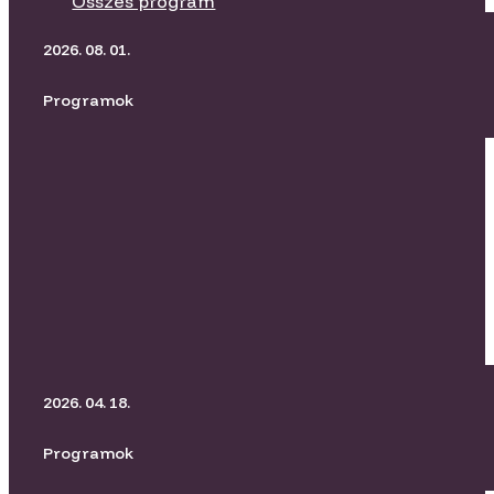
Összes program
2026. 08. 01.
Programok
BORító Kertmozi I Üvegtigris
2026. 04. 18.
Programok