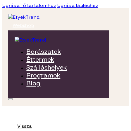
Ugrás a fő tartalomhoz
Ugrás a lábléchez
Webshop
Borászatok
Éttermek
Szálláshelyek
Programok
Blog
Vissza