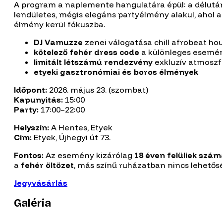
A program a naplemente hangulatára épül: a délután
lendületes, mégis elegáns partyélmény alakul, ahol a
élmény kerül fókuszba.
DJ Vamuzze
zenei válogatása chill afrobeat ho
kötelező fehér dress code
a különleges esemé
limitált létszámú rendezvény
exkluzív atmoszf
etyeki gasztronómiai és boros élmények
Időpont:
2026. május 23. (szombat)
Kapunyitás:
15:00
Party:
17:00–22:00
Helyszín:
A Hentes, Etyek
Cím:
Etyek, Újhegyi út 73.
Fontos:
Az esemény kizárólag
18 éven felüliek szá
a
fehér öltözet
, más színű ruházatban nincs lehetős
Jegyvásárlás
Galéria