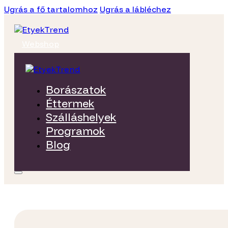
Ugrás a fő tartalomhoz
Ugrás a lábléchez
Webshop
Borászatok
Éttermek
Szálláshelyek
Programok
Blog