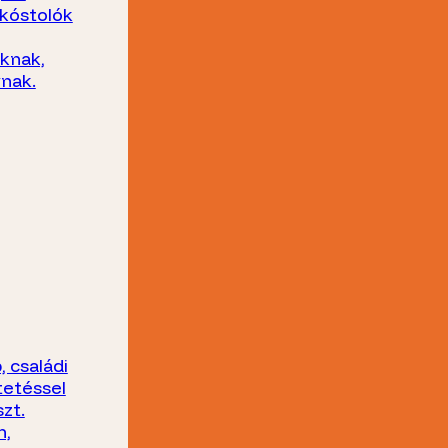
kóstolók
oknak,
nak.
 családi
tetéssel
zt.
n,