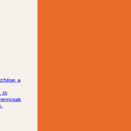
zítése, a
 Jó
t nemcsak
.