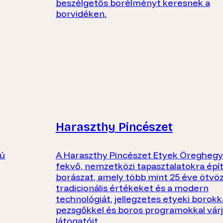
beszélgetős borélményt keresnek a
borvidéken.
Haraszthy Pincészet
tú
A Haraszthy Pincészet Etyek Öregheg
a
fekvő, nemzetközi tapasztalatokra épí
borászat, amely több mint 25 éve ötvöz
tradicionális értékeket és a modern
technológiát, jellegzetes etyeki borokka
pezsgőkkel és boros programokkal vár
látogatóit.