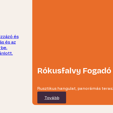
izzázó és
ás és az
rbe.
ánlott.
Rókusfalvy Fogadó
Rusztikus hangulat, panorámás terasz
Tovább