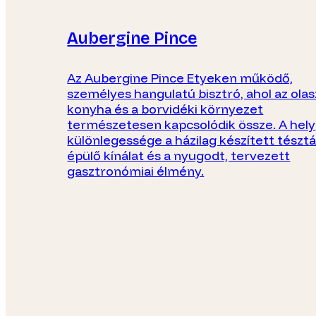
Aubergine Pince
Az Aubergine Pince Etyeken működő,
személyes hangulatú bisztró, ahol az olas
konyha és a borvidéki környezet
természetesen kapcsolódik össze. A hely
különlegessége a házilag készített tészt
épülő kínálat és a nyugodt, tervezett
gasztronómiai élmény.