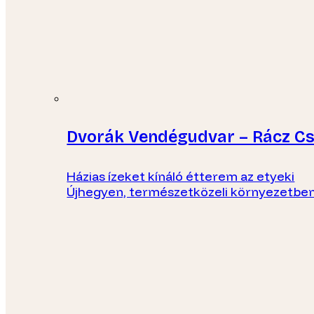
Dvorák Vendégudvar – Rácz C
Házias ízeket kínáló étterem az etyeki
Újhegyen, természetközeli környezetben