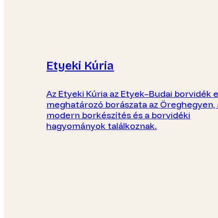
Etyeki Kúria
Az Etyeki Kúria az Etyek–Budai borvidék 
meghatározó borászata az Öreghegyen, 
modern borkészítés és a borvidéki
hagyományok találkoznak.