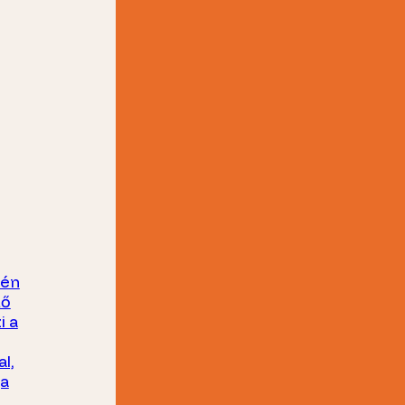
yén
tő
i a
l,
ja