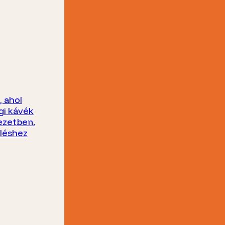
 ahol
gi kávék
ezetben.
üléshez