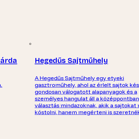
sárda
Hegedűs Sajtműhely
A Hegedűs Sajtműhely egy etyeki
.
gasztroműhely, ahol az érlelt sajtok kés
gondosan válogatott alapanyagok és a
személyes hangulat áll a középpontban.
választás mindazoknak, akik a sajtoka
kóstolni, hanem megérteni is szeretnék