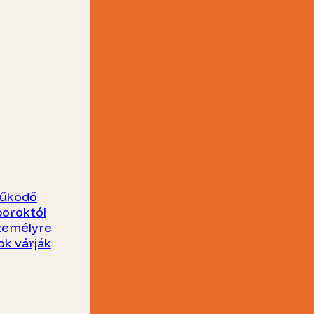
működő
boroktól
személyre
ok várják