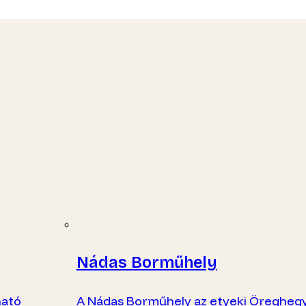
Nádas Borműhely
ható
A Nádas Borműhely az etyeki Öregheg