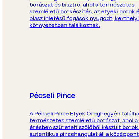
borászat és bisztró, ahol a természetes
szemléletű borkészítés, az etyeki borok é
olasz ihletésű fogások nyugodt, kerthely
környezetben találkoznak.
Pécseli Pince
A Pécseli Pince Etyek Öreghegyén találha
természetes szemléletű borászat, ahol a 
érésben szüretelt szőlőből készült borok
autentikus pincehangulat áll a középpon