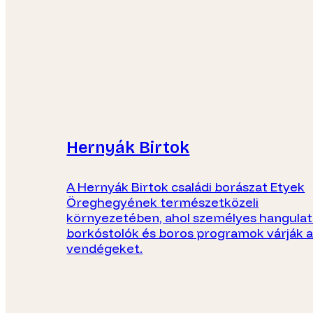
Hernyák Birtok
A Hernyák Birtok családi borászat Etyek
Öreghegyének természetközeli
környezetében, ahol személyes hangula
borkóstolók és boros programok várják 
vendégeket.