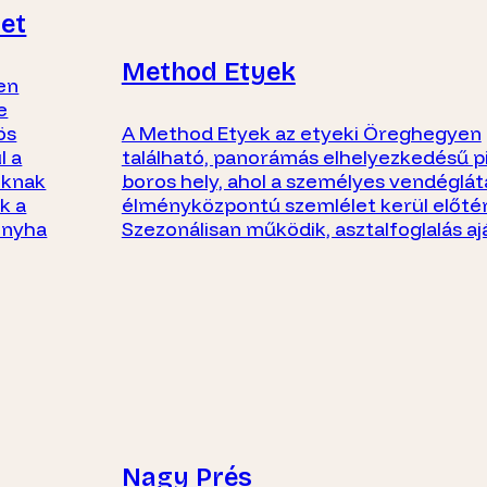
et
Method Etyek
en
e
ös
A Method Etyek az etyeki Öreghegyen
l a
található, panorámás elhelyezkedésű p
oknak
boros hely, ahol a személyes vendéglát
k a
élményközpontú szemlélet kerül előté
onyha
Szezonálisan működik, asztalfoglalás aj
Nagy Prés