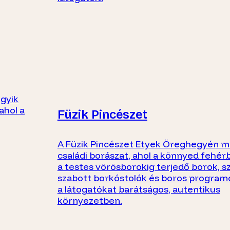
egyik
ahol a
Füzik Pincészet
A Füzik Pincészet Etyek Öreghegyén 
családi borászat, ahol a könnyed fehér
a testes vörösborokig terjedő borok, 
szabott borkóstolók és boros program
a látogatókat barátságos, autentikus
környezetben.