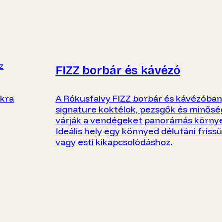
z
FIZZ borbár és kávézó
ákra
A Rókusfalvy FIZZ borbár és kávézóban,
signature koktélok, pezsgők és minősé
várják a vendégeket panorámás körny
Ideális hely egy könnyed délutáni friss
vagy esti kikapcsolódáshoz.