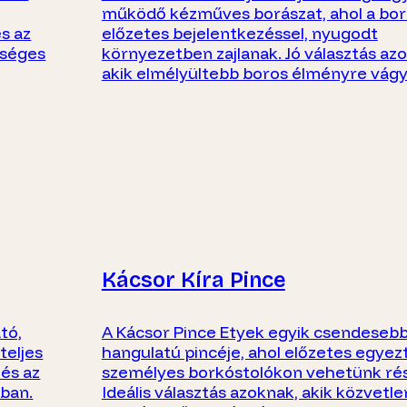
működő kézműves borászat, ahol a bor
s az
előzetes bejelentkezéssel, nyugodt
iséges
környezetben zajlanak. Jó választás az
akik elmélyültebb boros élményre vágy
Kácsor Kíra Pince
tó,
A Kácsor Pince Etyek egyik csendesebb,
teljes
hangulatú pincéje, ahol előzetes egyez
 és az
személyes borkóstolókon vehetünk rés
tban.
Ideális választás azoknak, akik közvetle