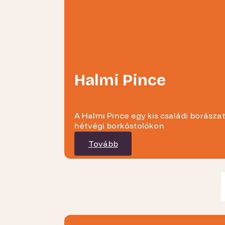
Halmi Pince
A Halmi Pince egy kis családi borásza
hétvégi borkóstolókon
Tovább