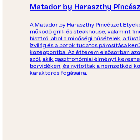
Matador by Haraszthy Pincész
A Matador by Haraszthy Pincészet Etyek
működő grill- és steakhouse, valamint fin
bisztró, ahol a minőségi húsételek, a füst
ízvilág és a borok tudatos párosítása kerü
középpontba. Az étterem elsősorban az
szól, akik gasztronómiai élményt keresne
borvidéken, és nyitottak a nemzetközi k
karakteres fogásaira.