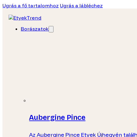
Ugrás a fő tartalomhoz
Ugrás a lábléchez
Borászatok
Aubergine Pince
Az Aubergine Pince Etyek Újhegyén talál