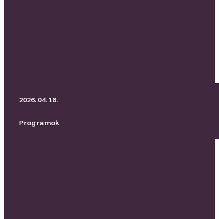
BORító Kertmozi I Üvegtigris
2026. 04. 18.
Programok