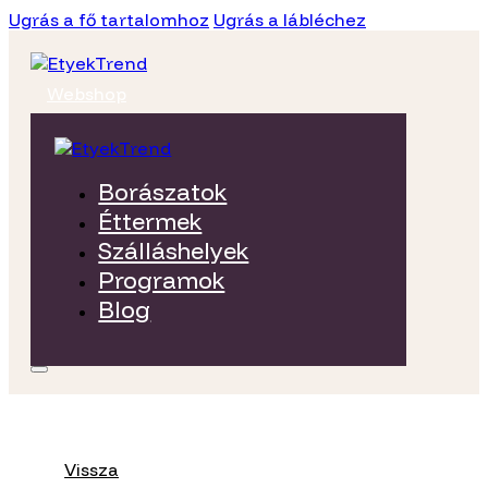
Ugrás a fő tartalomhoz
Ugrás a lábléchez
Webshop
Borászatok
Éttermek
Szálláshelyek
Programok
Blog
Vissza