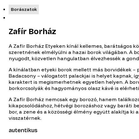
Borászatok
Zafír Borház
A Zafír Borház Etyeken kínál kellemes, barátságos 
szeretnének elmélyülni a hazai borok világában. A b
nyugodt, közvetlen hangulatban élvezhessék a gondo
A kínálatban etyeki borok mellett más borvidékek – p
Badacsony – válogatott palackjai is helyet kapnak, így
karaktert is megismerhetnek egyetlen helyen. A borok 
borkorcsolyák és hagyományos olasz kávé is elérhető
A Zafír Borház nemcsak egy borozó, hanem találkozó
kikapcsolódáshoz, hétvégi borozáshoz vagy baráti be
bor, a zene és a közösségi élmény együtt alakítja ki
visszatérnek.
autentikus