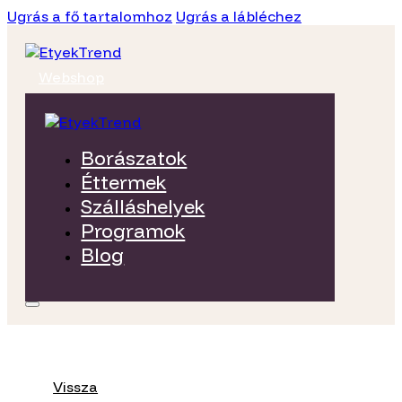
Ugrás a fő tartalomhoz
Ugrás a lábléchez
Webshop
Borászatok
Éttermek
Szálláshelyek
Programok
Blog
Vissza