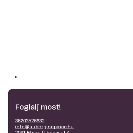
Foglalj most!
36203526632
info@auberginepince.hu
2091 Etyek, Újhegyi út 4.