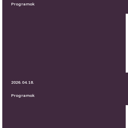
Programok
BORító Kertmozi I Üvegtigris
2026. 04. 18.
Programok