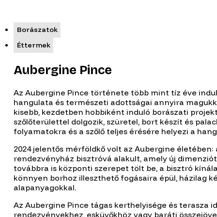
Borászatok
Éttermek
Aubergine Pince
Az Aubergine Pince története több mint tíz éve indu
hangulata és természeti adottságai annyira magukka
kisebb, kezdetben hobbiként induló borászati projek
szőlőterülettel dolgozik, szüretel, bort készít és pa
folyamatokra és a szőlő teljes érésére helyezi a hang
2024 jelentős mérföldkő volt az Aubergine életében: a
rendezvényház bisztróvá alakult, amely új dimenzió
továbbra is központi szerepet tölt be, a bisztró kínál
könnyen borhoz illeszthető fogásaira épül, házilag k
alapanyagokkal.
Az Aubergine Pince tágas kerthelyisége és terasza ide
rendezvényekhez, esküvőkhöz vagy baráti összejövete